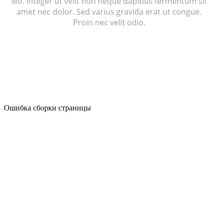
leo. Integer ut velit non neque dapibus fermentum sit
amet nec dolor. Sed varius gravida erat ut congue.
Proin nec velit odio.
Ошибка сборки страницы