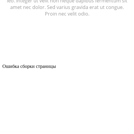
leo. Integer ut velit non neque dapibus fermentum sit
amet nec dolor. Sed varius gravida erat ut congue.
Proin nec velit odio.
Ошибка сборки страницы