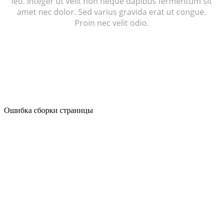
leo. Integer ut velit non neque dapibus fermentum sit
amet nec dolor. Sed varius gravida erat ut congue.
Proin nec velit odio.
Ошибка сборки страницы