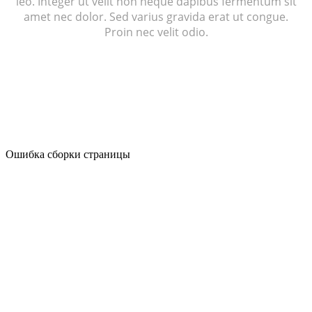
leo. Integer ut velit non neque dapibus fermentum sit
amet nec dolor. Sed varius gravida erat ut congue.
Proin nec velit odio.
Ошибка сборки страницы