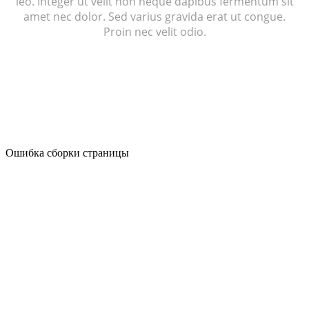
leo. Integer ut velit non neque dapibus fermentum sit
amet nec dolor. Sed varius gravida erat ut congue.
Proin nec velit odio.
Ошибка сборки страницы