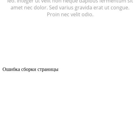
leo. Integer ut velit non neque dapibus fermentum sit
amet nec dolor. Sed varius gravida erat ut congue.
Proin nec velit odio.
Ошибка сборки страницы