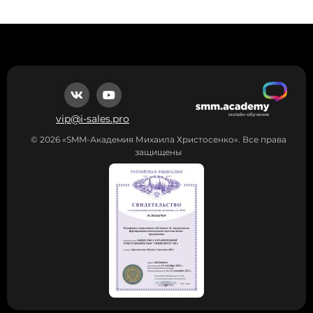
05
04
05
06
06
06
07
07
07
vip@i-sales.pro
08
08
08
© 2026 «SMM-Академия Михаила Христосенко». Все права
09
09
09
защищены
10
10
10
11
11
11
12
12
12
13
13
13