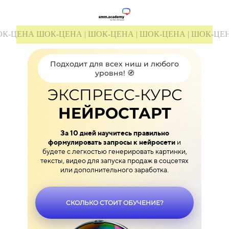
10
16
ЕНА | ШОК-ЦЕНА
ШОК-ЦЕНА | ШОК-ЦЕНА | ШОК-ЦЕНА | Ш
11
17
12
18
Подходит для всех ниш и любого
уровня! 🧭
13
19
ЭКСПРЕСС-КУРС
14
20
НЕЙРОСТАРТ
15
21
За 10 дней научитесь правильно
формулировать запросы к нейросети
и
будете с легкостью генерировать картинки,
16
22
тексты, видео для запуска продаж в соцсетях
или дополнительного заработка.
17
23
18
24
СКОЛЬКО СТОИТ ОБУЧЕНИЕ?