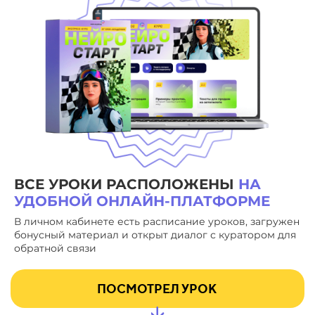
29
35
30
36
31
37
32
38
33
39
34
40
ВСЕ УРОКИ РАСПОЛОЖЕНЫ
НА
35
41
УДОБНОЙ ОНЛАЙН-ПЛАТФОРМЕ
В личном кабинете есть расписание уроков, загружен
36
42
бонусный материал и открыт диалог с куратором для
обратной связи
37
43
ПОСМОТРЕЛ УРОК
38
44