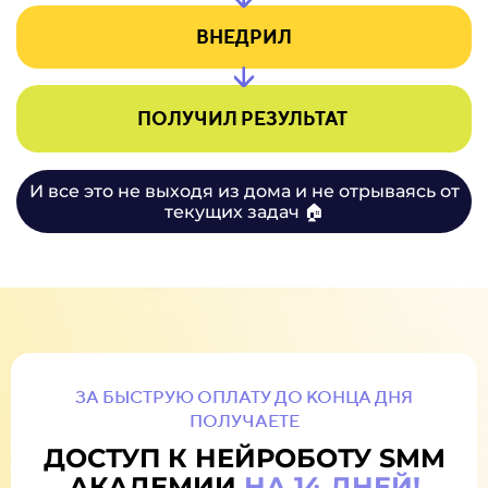
39
45
ВНЕДРИЛ
40
46
41
47
ПОЛУЧИЛ РЕЗУЛЬТАТ
42
48
И все это не выходя из дома и не отрываясь от
текущих задач 🏠
43
49
44
50
45
51
46
52
ЗА БЫСТРУЮ ОПЛАТУ ДО КОНЦА ДНЯ
47
53
ПОЛУЧАЕТЕ
ДОСТУП К НЕЙРОБОТУ SMM
АКАДЕМИИ
НА 14 ДНЕЙ!