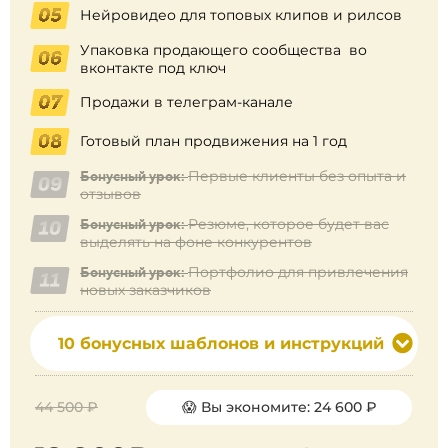
Нейровидео для топовых клипов и рилсов
Упаковка продающего сообщества во
вконтакте под ключ
Продажи в телеграм-канале
Готовый план продвижения на 1 год
Первые клиенты без опыта и
Бонусный урок:
отзывов
Резюме, которое будет вас
Бонусный урок:
выделять на фоне конкурентов
Портфолио для привлечения
Бонусный урок:
новых заказчиков
❆
.
*
❄
10 бонусных шаблонов и инструкций
❄
❄
44 500 ₽
😱 Вы экономите: 24 600 ₽