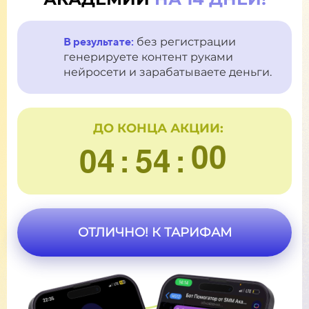
48
54
00
49
55
В результате:
без регистрации
01
50
56
генерируете контент руками
нейросети и зарабатываете деньги.
02
51
57
03
52
58
ДО КОНЦА АКЦИИ:
04
53
59
:
:
05
54
06
55
ОТЛИЧНО! К ТАРИФАМ
07
56
08
57