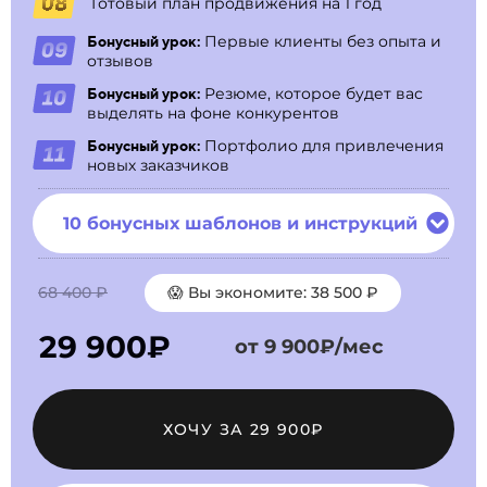
Готовый план продвижения на 1 год
Первые клиенты без опыта и
Бонусный урок:
отзывов
Резюме, которое будет вас
Бонусный урок:
выделять на фоне конкурентов
Портфолио для привлечения
Бонусный урок:
❄
новых заказчиков
*
❅
❆
10 бонусных шаблонов и инструкций
❆
*
.
68 400 ₽
😱 Вы экономите: 38 500 ₽
29 900₽
от 9 900₽/мес
ХОЧУ ЗА 29 900₽