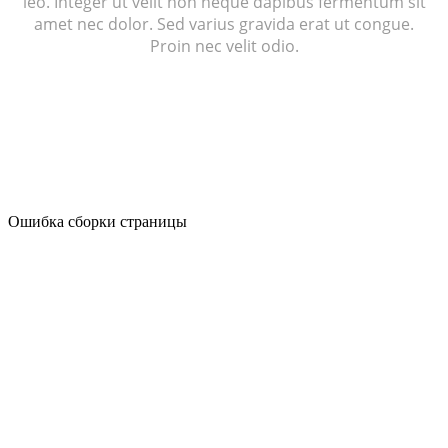
leo. Integer ut velit non neque dapibus fermentum sit
amet nec dolor. Sed varius gravida erat ut congue.
Proin nec velit odio.
Ошибка сборки страницы