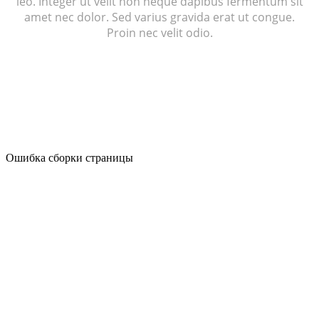
leo. Integer ut velit non neque dapibus fermentum sit
amet nec dolor. Sed varius gravida erat ut congue.
Proin nec velit odio.
Ошибка сборки страницы