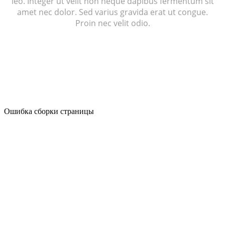
leo. Integer ut velit non neque dapibus fermentum sit
amet nec dolor. Sed varius gravida erat ut congue.
Proin nec velit odio.
Ошибка сборки страницы