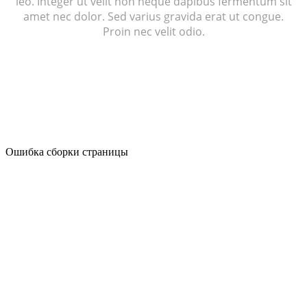
leo. Integer ut velit non neque dapibus fermentum sit
amet nec dolor. Sed varius gravida erat ut congue.
Proin nec velit odio.
Ошибка сборки страницы