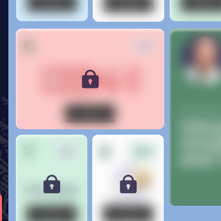
Кнопка
Кнопка
Кнопка
6
14.12
МАСТЕР
Кнопка
ТРЕ
ПРО
7
8
15.12
16.12
2025
Кнопка
Кнопка