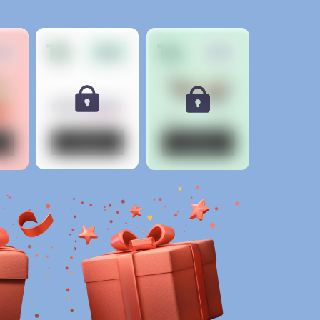
13
14
.12
21.12
22.12
Кнопка
Кнопка