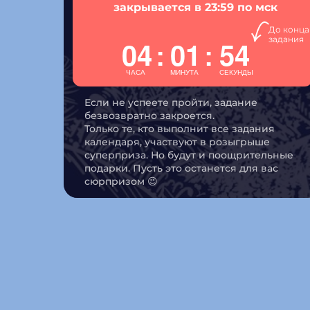
закрывается в 23:59 по мск
До конца
задания
04
01
53
:
:
ЧАСА
МИНУТА
СЕКУНДЫ
Если не успеете пройти, задание
безвозвратно закроется.
Только те, кто выполнит все задания
календаря, участвуют в розыгрыше
суперприза. Но будут и поощрительные
подарки. Пусть это останется для вас
сюрпризом 😉