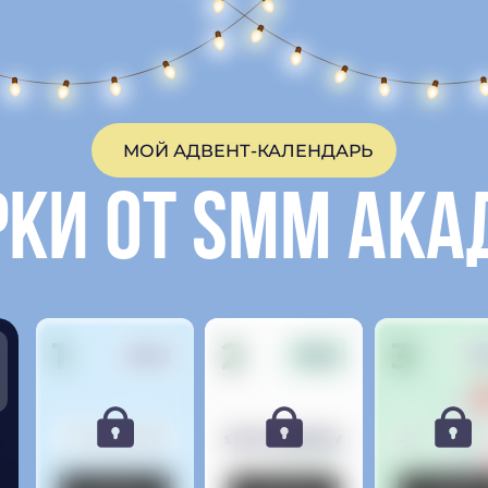
МОЙ АДВЕНТ-КАЛЕНДАРЬ
ки от SMM Ак
1
2
3
09.12
10.12
11
НА СТАРТ