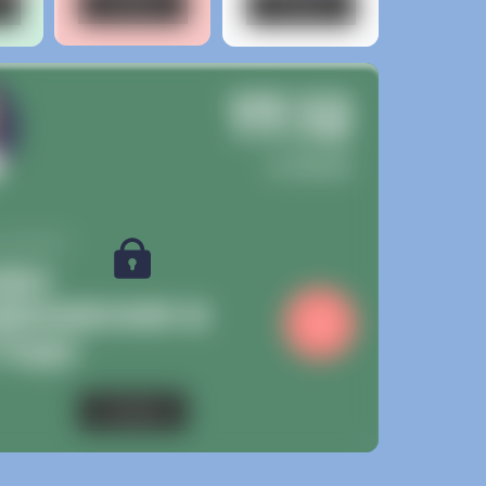
Кнопка
Кнопка
17.12
в 19:00
-КЛАСС
НДЫ
ДВИЖЕНИЯ В
 ГОДУ
Кнопка