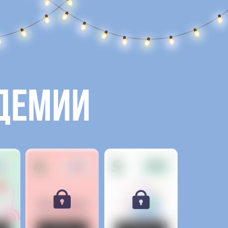
адемии
4
5
.12
12.12
13.12